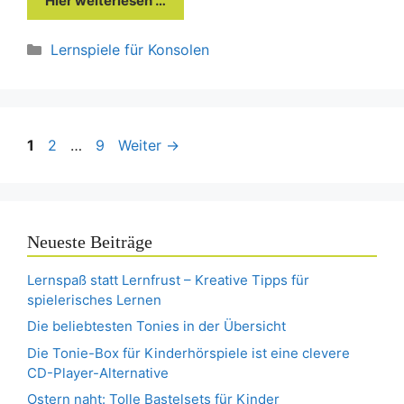
Hier weiterlesen …
Kategorien
Lernspiele für Konsolen
Seite
Seite
Seite
1
2
…
9
Weiter
→
Neueste Beiträge
Lernspaß statt Lernfrust – Kreative Tipps für
spielerisches Lernen
Die beliebtesten Tonies in der Übersicht
Die Tonie-Box für Kinderhörspiele ist eine clevere
CD-Player-Alternative
Ostern naht: Tolle Bastelsets für Kinder