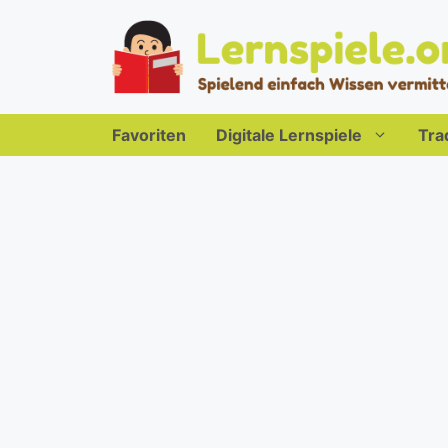
Zum
Inhalt
springen
Favoriten
Digitale Lernspiele
Tra