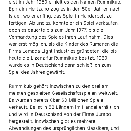
erst im Jahr 1950 erhielt es den Namen Rummikub.
Ephraim Hertzano zog es in den 50er Jahren nach
Israel, wo er anfing, das Spiel in Handarbeit zu
fertigen. Ab und zu konnte er ein Spiel verkaufen,
doch es dauerte bis zum Jahr 1977, bis die
Vermarktung des Spieles ihren Lauf nahm. Dies
war erst möglich, als die Kinder des Rumänen die
Firma Lemada Light Industries gründeten, die bis
heute die Lizenz für Rummikub besitzt. 1980
wurde es in Deutschland dann schließlich zum
Spiel des Jahres gewählt.
Rummikub gehört inzwischen zu den drei am
meisten gespielten Gesellschaftsspielen weltweit.
Es wurden bereits über 60 Millionen Spiele
verkauft. Es ist in 52 Ländern im Handel erhältlich
und wird in Deutschland von der Firma Jumbo
hergestellt. Inzwischen gibt es mehrere
Abwandlungen des ursprünglichen Klassikers, und