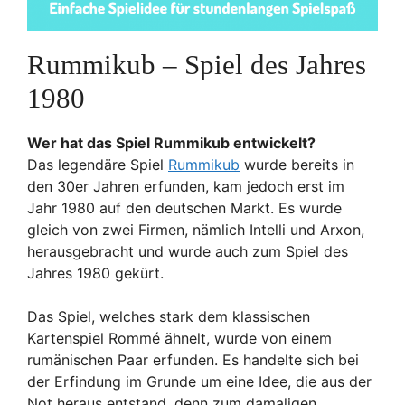
Rummikub – Spiel des Jahres
1980
Wer hat das Spiel Rummikub entwickelt?
Das legendäre Spiel
Rummikub
wurde bereits in
den 30er Jahren erfunden, kam jedoch erst im
Jahr 1980 auf den deutschen Markt. Es wurde
gleich von zwei Firmen, nämlich Intelli und Arxon,
herausgebracht und wurde auch zum Spiel des
Jahres 1980 gekürt.
Das Spiel, welches stark dem klassischen
Kartenspiel Rommé ähnelt, wurde von einem
rumänischen Paar erfunden. Es handelte sich bei
der Erfindung im Grunde um eine Idee, die aus der
Not heraus entstand, denn zum damaligen