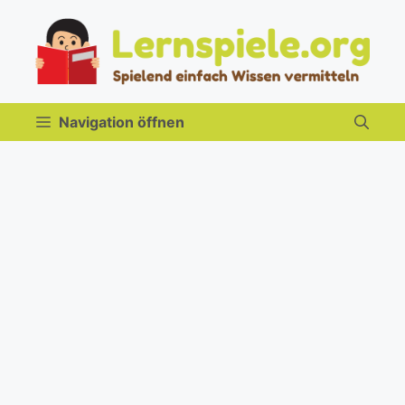
Zum
Inhalt
springen
Navigation öffnen